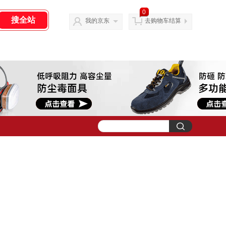
0
我的京东
去购物车结算