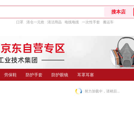
口罩
清仓一元抢
清洁用品
电线电缆
一次性手套
搬运车
劳保鞋
防护手套
防护眼镜
耳罩耳塞
努力加载中，请稍后...