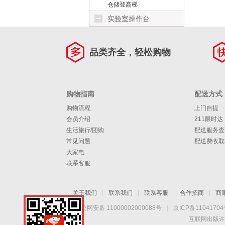
仓储登高梯
实验室操作台
品类齐全，轻松购物
购物指南
配送方式
购物流程
上门自提
会员介绍
211限时达
生活旅行/团购
配送服务查
常见问题
配送费收取
大家电
联系客服
关于我们
|
联系我们
|
联系客服
|
合作招商
|
商
京公网安备 11000002000088号
|
京ICP备1104170
互联网出版许