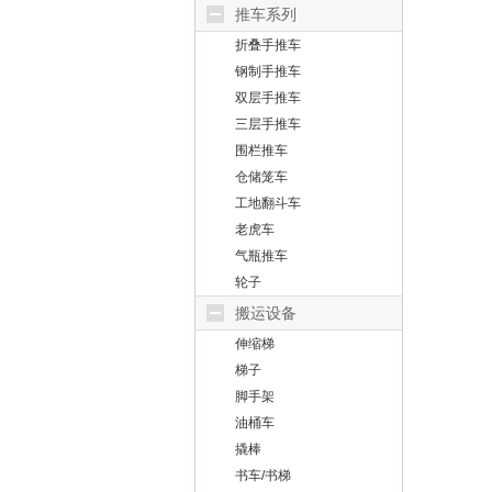
推车系列
折叠手推车
钢制手推车
双层手推车
三层手推车
围栏推车
仓储笼车
工地翻斗车
老虎车
气瓶推车
轮子
搬运设备
伸缩梯
梯子
脚手架
油桶车
撬棒
书车/书梯