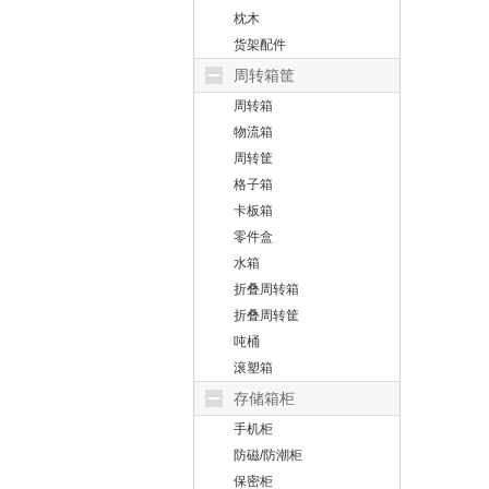
枕木
货架配件
周转箱筐
周转箱
物流箱
周转筐
格子箱
卡板箱
零件盒
水箱
折叠周转箱
折叠周转筐
吨桶
滚塑箱
存储箱柜
手机柜
防磁/防潮柜
保密柜