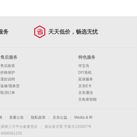
服务
天天低价，畅选无忧
售后服务
特色服务
售后政策
夺宝岛
价格保护
DIY装机
退款说明
延保服务
返修/退换货
京东E卡
取消订单
京东通信
京鱼座智能
测
|
质量公告
|
隐私政策
|
京东公益
|
Media & IR
交易第三方平台备案凭证
|
新出发京零 字第大120007号
06561155