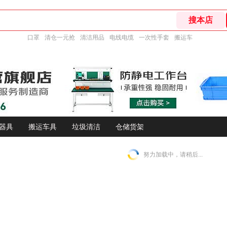
口罩
清仓一元抢
清洁用品
电线电缆
一次性手套
搬运车
器具
搬运车具
垃圾清洁
仓储货架
努力加载中，请稍后...