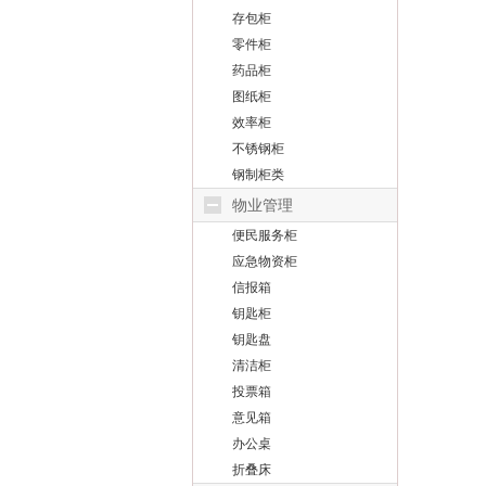
存包柜
零件柜
药品柜
图纸柜
效率柜
不锈钢柜
钢制柜类
物业管理
便民服务柜
应急物资柜
信报箱
钥匙柜
钥匙盘
清洁柜
投票箱
意见箱
办公桌
折叠床