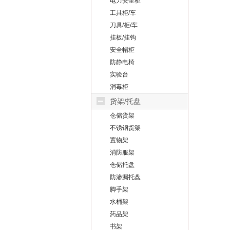
电力安全柜
工具柜/车
刀具/柜/车
挂板/挂钩
安全帽柜
防静电椅
实验台
消毒柜
货架/托盘
仓储货架
不锈钢货架
置物架
消防服架
仓储托盘
防渗漏托盘
脚手架
水桶架
药品架
书架