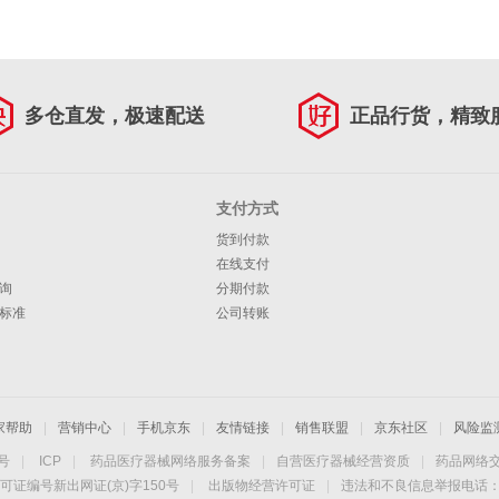
多仓直发，极速配送
正品行货，精致
支付方式
货到付款
在线支付
询
分期付款
标准
公司转账
家帮助
|
营销中心
|
手机京东
|
友情链接
|
销售联盟
|
京东社区
|
风险监
4号
|
ICP
|
药品医疗器械网络服务备案
|
自营医疗器械经营资质
|
药品网络
可证编号新出网证(京)字150号
|
出版物经营许可证
|
违法和不良信息举报电话：40