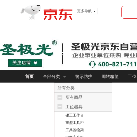
更多导航
服装城
食品
金融
首页
全部分类
警示防护
周转箱筐
工位
所有分类
所有商品
工位器具
钳工工作台
重型工具柜
工具置物架