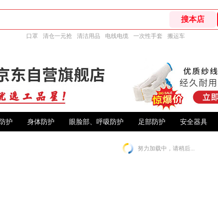
口罩
清仓一元抢
清洁用品
电线电缆
一次性手套
搬运车
防护
身体防护
眼脸部、呼吸防护
足部防护
安全器具
努力加载中，请稍后...