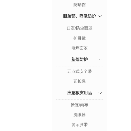
防晒帽
眼脸部、呼吸防护
口罩/防尘面罩
护目镜
电焊面罩
坠落防护
五点式安全带
延长绳
应急救灾用品
帐篷/雨布
洗眼器
警示胶带