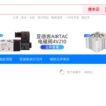
口罩
清仓一元抢
清洁用品
电线电缆
一次性手套
搬运车
源处理器
亚德客执行元件
辅助元件类目
努力加载中，请稍后...