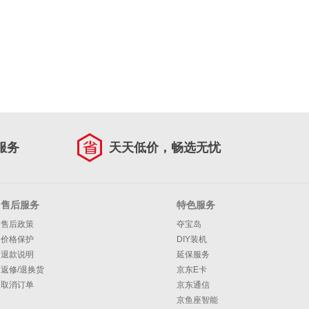
服务
天天低价，畅选无忧
售后服务
特色服务
售后政策
夺宝岛
价格保护
DIY装机
退款说明
延保服务
返修/退换货
京东E卡
取消订单
京东通信
京鱼座智能