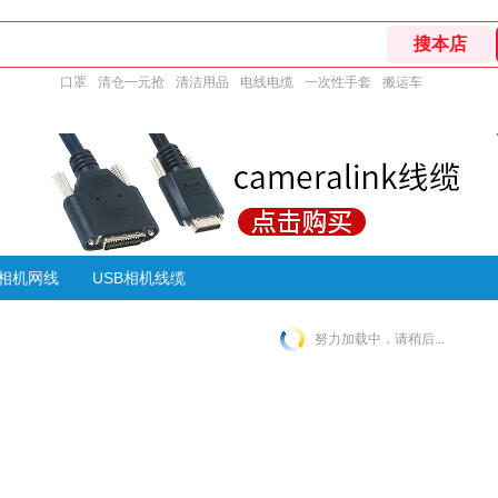
口罩
清仓一元抢
清洁用品
电线电缆
一次性手套
搬运车
相机网线
USB相机线缆
努力加载中，请稍后...