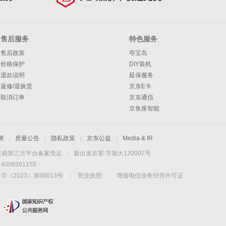
售后服务
特色服务
售后政策
夺宝岛
价格保护
DIY装机
退款说明
延保服务
返修/退换货
京东E卡
取消订单
京东通信
京鱼座智能
测
|
质量公告
|
隐私政策
|
京东公益
|
Media & IR
交易第三方平台备案凭证
|
新出发京零 字第大120007号
06561155
2023）第00013号
|
营业执照
|
增值电信业务经营许可证