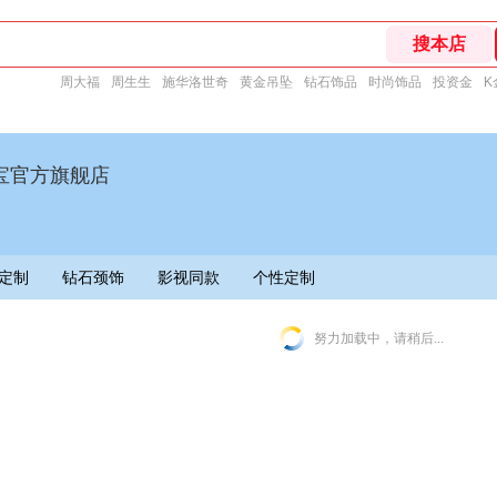
周大福
周生生
施华洛世奇
黄金吊坠
钻石饰品
时尚饰品
投资金
K
宝官方旗舰店
定制
钻石颈饰
影视同款
个性定制
努力加载中，请稍后...