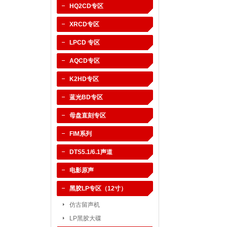
HQ2CD专区
XRCD专区
LPCD 专区
AQCD专区
K2HD专区
蓝光BD专区
母盘直刻专区
FIM系列
DTS5.1/6.1声道
电影原声
黑胶LP专区（12寸）
仿古留声机
LP黑胶大碟