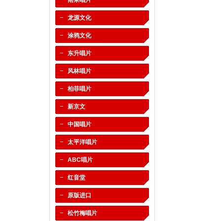
雨果唱片
龙源文化
涂鸦文化
东升唱片
风林唱片
柏菲唱片
新京文
中国唱片
太平洋唱片
ABC唱片
红音堂
原版进口
松竹梅唱片