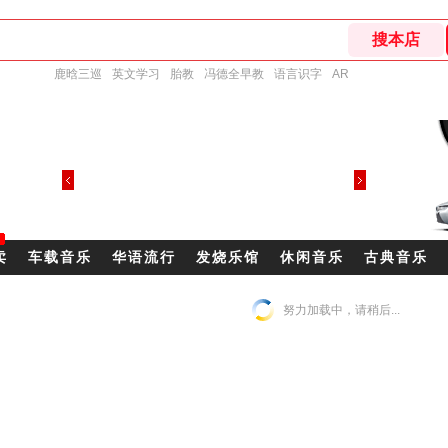
鹿晗三巡
英文学习
胎教
冯德全早教
语言识字
AR
卖
车载音乐
华语流行
发烧乐馆
休闲音乐
古典音乐
努力加载中，请稍后...