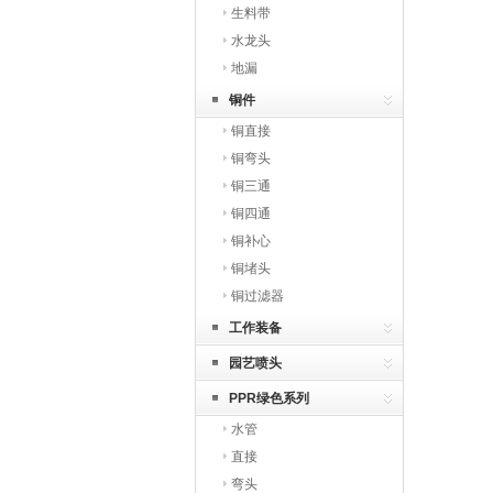
生料带
水龙头
地漏
铜件
铜直接
铜弯头
铜三通
铜四通
铜补心
铜堵头
铜过滤器
工作装备
园艺喷头
PPR绿色系列
水管
直接
弯头