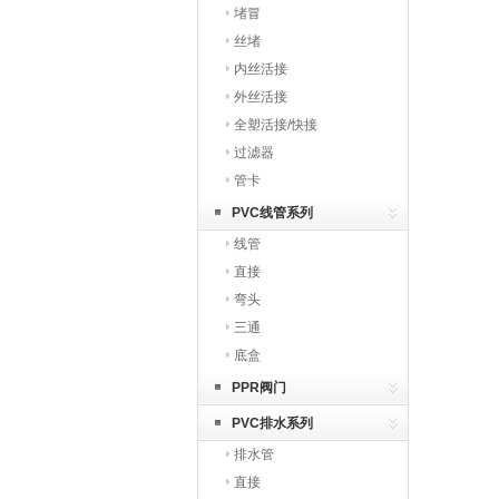
堵冒
丝堵
内丝活接
外丝活接
全塑活接/快接
过滤器
管卡
PVC线管系列
线管
直接
弯头
三通
底盒
PPR阀门
PVC排水系列
排水管
直接