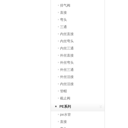
排气阀
直接
弯头
三通
内丝直接
内丝弯头
内丝三通
外丝直接
外丝弯头
外丝三通
外丝活接
内丝活接
管帽
截止阀
PE系列
pe水管
直接