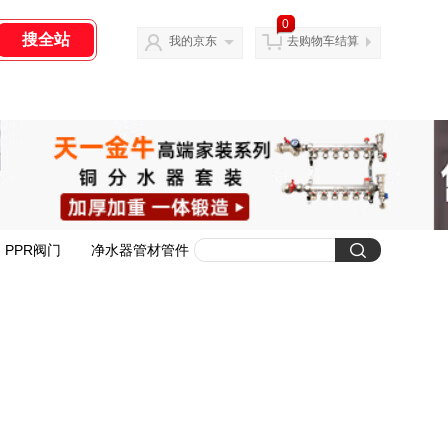
0
我的京东
去购物车结算
PPR阀门
净水器管材管件