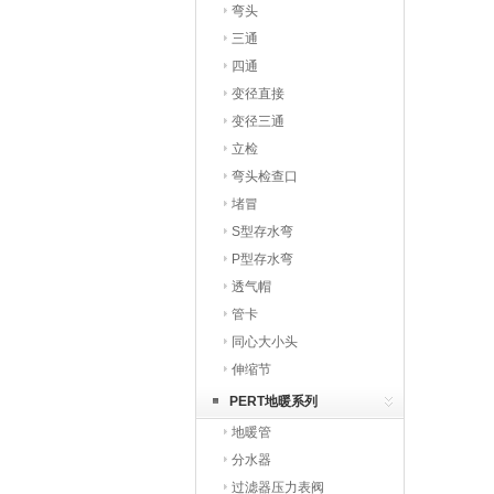
弯头
三通
四通
变径直接
变径三通
立检
弯头检查口
堵冒
S型存水弯
P型存水弯
透气帽
管卡
同心大小头
伸缩节
PERT地暖系列
地暖管
分水器
过滤器压力表阀