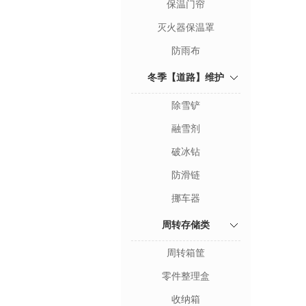
保温门帘
灭火器保温罩
防雨布
冬季【道路】维护
除雪铲
融雪剂
破冰钻
防滑链
挪车器
周转存储类
周转箱筐
零件整理盒
收纳箱