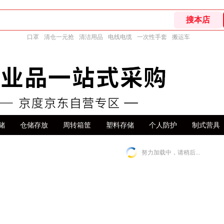
口罩
清仓一元抢
清洁用品
电线电缆
一次性手套
搬运车
储
仓储存放
周转箱筐
塑料存储
个人防护
制式营具
努力加载中，请稍后...