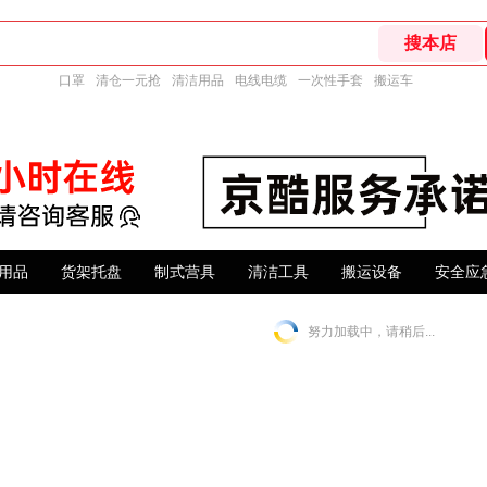
口罩
清仓一元抢
清洁用品
电线电缆
一次性手套
搬运车
用品
货架托盘
制式营具
清洁工具
搬运设备
安全应
努力加载中，请稍后...