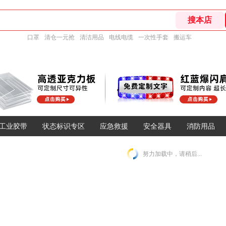
口罩
清仓一元抢
清洁用品
电线电缆
一次性手套
搬运车
工业胶带
状态标识专区
应急救援
安全器具
消防用品
努力加载中，请稍后...