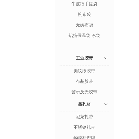
牛皮纸手提袋
帆布袋
无纺布袋
铝箔保温袋 冰袋
工业胶带
美纹纸胶带
布基胶带
警示反光胶带
捆扎材
尼龙扎带
不锈钢扎带
物流标识牌