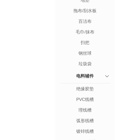
地垫
拖布/刮水板
百洁布
毛巾/抹布
扫把
钢丝球
垃圾袋
电料辅件
绝缘胶垫
PVC线槽
理线槽
弧形线槽
镀锌线槽