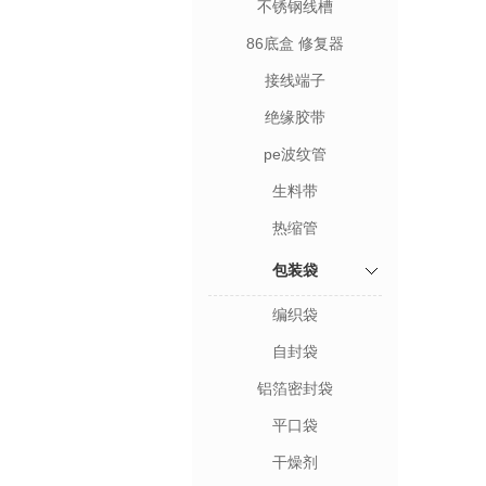
不锈钢线槽
86底盒 修复器
接线端子
绝缘胶带
pe波纹管
生料带
热缩管
包装袋
编织袋
自封袋
铝箔密封袋
平口袋
干燥剂