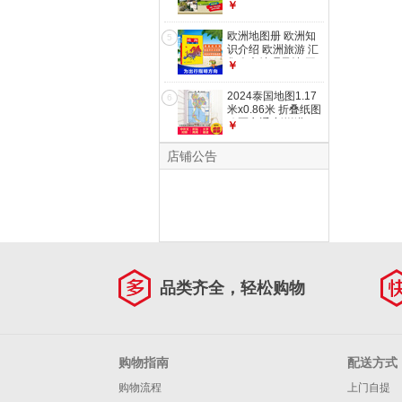
交通旅游图 南京
￥
欧洲地图册 欧洲知
5
识介绍 欧洲旅游 汇
集人文地理风情 平
￥
装32开 大比例尺 中
外对照
2024泰国地图1.17
6
米x0.86米 折叠纸图
政区交通 新增港
￥
口、航海线，完善了
海运交通
店铺公告
品类齐全，轻松购物
购物指南
配送方式
购物流程
上门自提