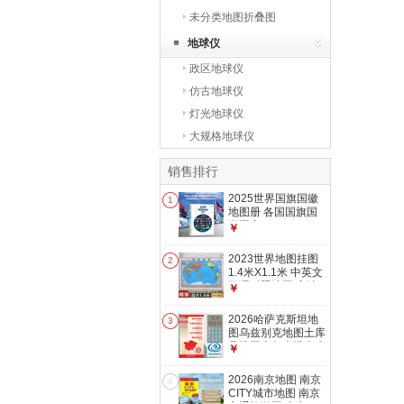
未分类地图折叠图
地球仪
政区地球仪
仿古地球仪
灯光地球仪
大规格地球仪
销售排行
2025世界国旗国徽
1
地图册 各国国旗国
徽图案170x240mm
￥
各个国家 世界地图
集各国介绍地图大洲
2023世界地图挂图
2
地图工具书 194个国
1.4米X1.1米 中英文
家和地区
双语对照地图 高清
￥
印刷防水覆膜带挂杆
挂绳
2026哈萨克斯坦地
3
图乌兹别克地图土库
曼地图吉尔吉塔吉克
￥
地图 中亚五国地图
2026南京地图 南京
4
CITY城市地图 南京