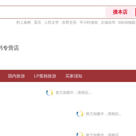
村上春树
莫言
人民文学
东野圭吾
半小时漫画
文城余华
bibi动物园
书专营店
国内旅游
LP孤独旅游
买家须知
努力加载中，请稍后...
努力加载中，请稍后...
努力加载中，请稍后...