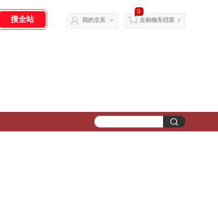
0
我的京东
去购物车结算