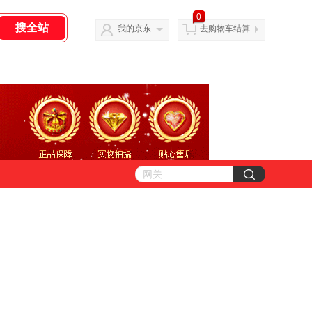
0
我的京东
去购物车结算