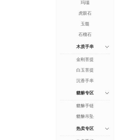
玛瑙
虎眼石
玉髓
石榴石
木质手串
金刚菩提
白玉菩提
沉香手串
貔貅专区
貔貅手链
貔貅吊坠
热卖专区