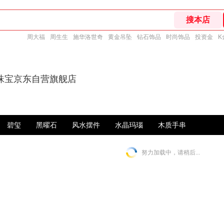
周大福
周生生
施华洛世奇
黄金吊坠
钻石饰品
时尚饰品
投资金
K
珠宝京东自营旗舰店
碧玺
黑曜石
风水摆件
水晶玛瑙
木质手串
努力加载中，请稍后...