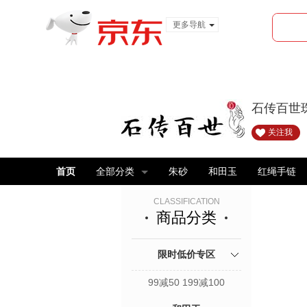
更多导航
服装城
食品
金融
石传百世
关注我
首页
全部分类
朱砂
和田玉
红绳手链
CLASSIFICATION
商品分类
限时低价专区
99减50 199减100