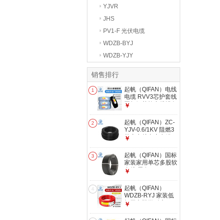
YJVR
JHS
PV1-F 光伏电缆
WDZB-BYJ
WDZB-YJY
销售排行
起帆（QIFAN）电线
1
电缆 RVV3芯护套线
国标铜芯软电线设备
￥
电源线 100米 黑色
RVV 3*1.5
起帆（QIFAN）ZC-
2
YJV-0.6/1KV 阻燃3
芯充电桩电力电缆
￥
10米 ZC-YJV3*6
起帆（QIFAN）国标
3
家装家用单芯多股软
电线 黑色 RV 0.75m
￥
㎡
起帆（QIFAN）
4
WDZB-RYJ 家装低
烟无卤阻燃耐火
￥
105°电线软线 100
米 白色 WDZB-RYJ-