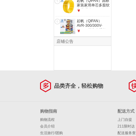
起帆（QIFAN）国标
5
1*0.75
家装家用单芯多股软
电线 黄色 RV 0.75m
￥
㎡
起帆（QIFAN）
6
AVR-300/300V-
0.3/0.4平方多股软
￥
线 铜芯国标电线
100米 红色 AVR1*
店铺公告
0.3m㎡
品类齐全，轻松购物
购物指南
配送方式
购物流程
上门自提
会员介绍
211限时达
生活旅行/团购
配送服务查