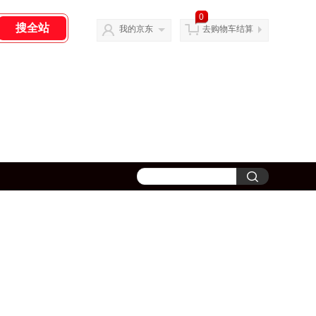
0
我的京东
去购物车结算