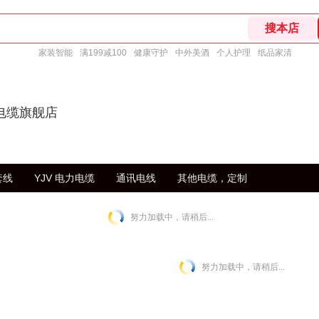
家装智能
满199减100
健康守护
中外美酒
个人护理
纸品家清
电缆旗舰店
套线
YJV 电力电缆
通讯电线
其他电缆，定制
努力加载中，请稍后...
努力加载中，请稍后...