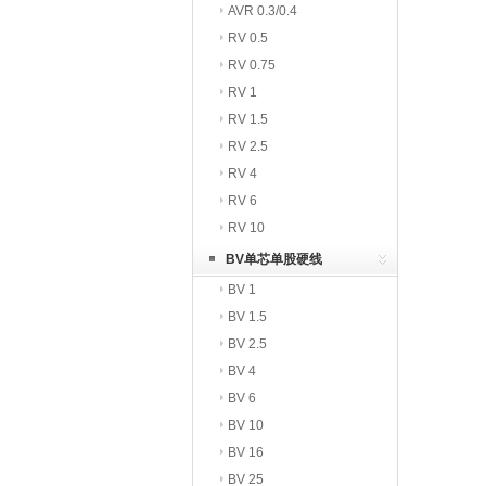
AVR 0.3/0.4
RV 0.5
RV 0.75
RV 1
RV 1.5
RV 2.5
RV 4
RV 6
RV 10
BV单芯单股硬线
BV 1
BV 1.5
BV 2.5
BV 4
BV 6
BV 10
BV 16
BV 25