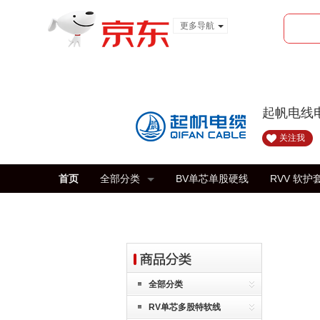
更多导航
服装城
食品
金融
起帆电线
关注我
首页
全部分类
BV单芯单股硬线
RVV 软护
全部分类
RV单芯多股特软线