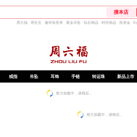
周大福
周生生
施华洛世奇
黄金吊坠
钻石饰品
时尚饰品
投资金
K
戒指
吊坠
耳饰
手链
转运珠
新品上市
努力加载中，请稍后...
努力加载中，请稍后...