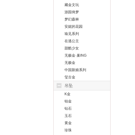
藏金文玩
游园倚梦
梦幻森林
安妮的花园
瑜见系列
在逃公主
甜酷少女
无极金·巢ING
无极金
中国新娘系列
玺古金
吊坠
K金
铂金
钻石
玉石
黄金
珍珠