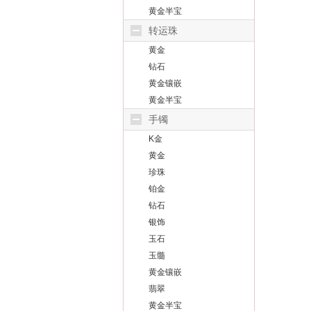
黄金半宝
转运珠
黄金
钻石
黄金镶嵌
黄金半宝
手镯
K金
黄金
珍珠
铂金
钻石
银饰
玉石
玉髓
黄金镶嵌
翡翠
黄金半宝