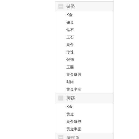
链坠
K金
铂金
钻石
玉石
黄金
珍珠
银饰
玉髓
黄金镶嵌
时尚
黄金半宝
脚链
K金
黄金
黄金镶嵌
黄金半宝
按材质