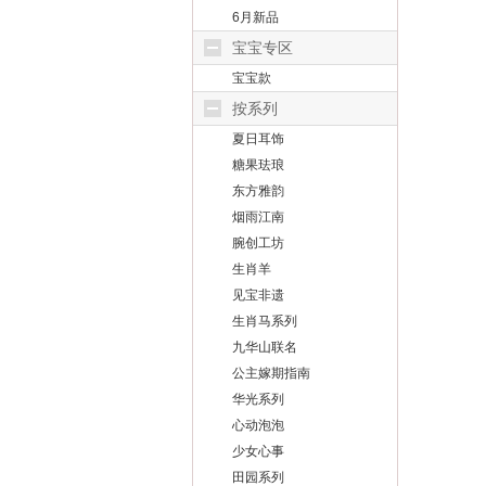
6月新品
宝宝专区
宝宝款
按系列
夏日耳饰
糖果珐琅
东方雅韵
烟雨江南
腕创工坊
生肖羊
见宝非遗
生肖马系列
九华山联名
公主嫁期指南
华光系列
心动泡泡
少女心事
田园系列