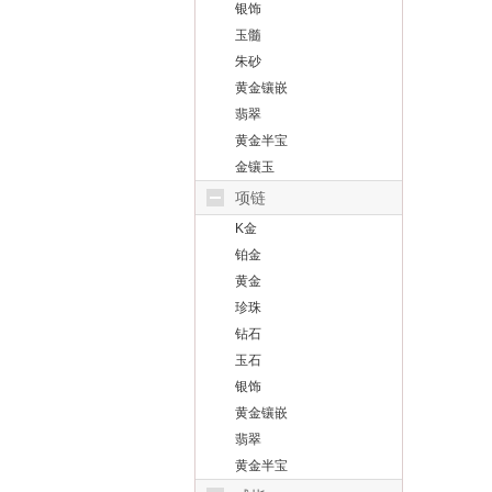
银饰
玉髓
朱砂
黄金镶嵌
翡翠
黄金半宝
金镶玉
项链
K金
铂金
黄金
珍珠
钻石
玉石
银饰
黄金镶嵌
翡翠
黄金半宝