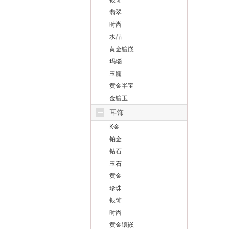
银饰
翡翠
时尚
水晶
黄金镶嵌
玛瑙
玉髓
黄金半宝
金镶玉
耳饰
K金
铂金
钻石
玉石
黄金
珍珠
银饰
时尚
黄金镶嵌