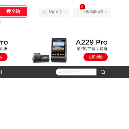
0
我的京东
去购物车结算
器
别