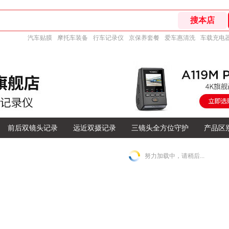
汽车贴膜
摩托车装备
行车记录仪
京保养套餐
爱车惠清洗
车载充电
前后双镜头记录
远近双摄记录
三镜头全方位守护
产品区
努力加载中，请稍后...