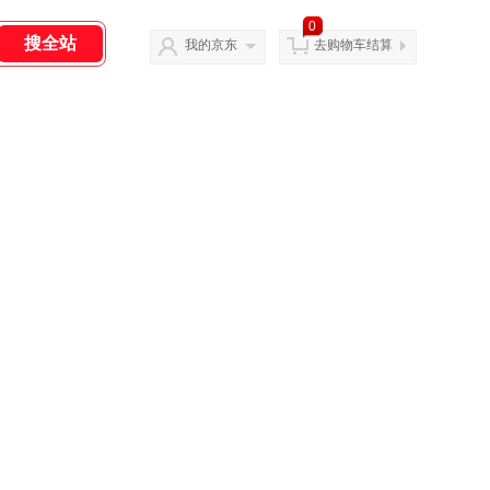
0
我的京东
去购物车结算