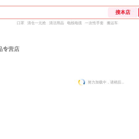
口罩
清仓一元抢
清洁用品
电线电缆
一次性手套
搬运车
品专营店
努力加载中，请稍后...