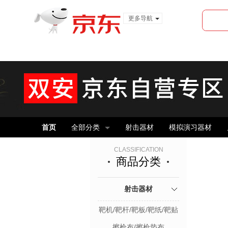
更多导航
服装城
食品
金融
首页
全部分类
射击器材
模拟演习器材
CLASSIFICATION
商品分类
射击器材
靶机/靶杆/靶板/靶纸/靶贴
擦枪布/擦枪垫布