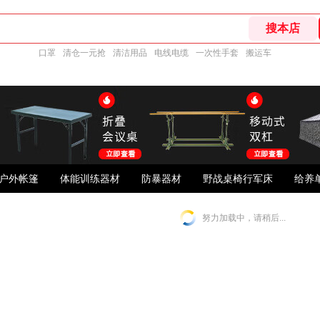
口罩
清仓一元抢
清洁用品
电线电缆
一次性手套
搬运车
户外帐篷
体能训练器材
防暴器材
野战桌椅行军床
给养
努力加载中，请稍后...