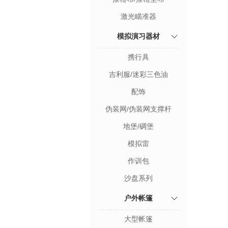
激光瞄准器
模拟演习器材
携行具
吉利服/迷彩三色油
配饰
伪装网/伪装网支撑杆
地堡/碉堡
模拟雷
作训包
沙盘系列
户外帐篷
大型帐篷