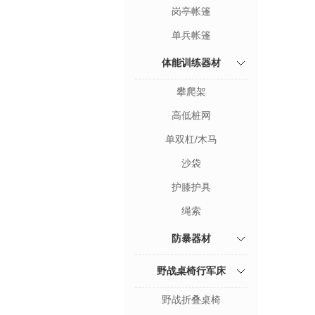
岗亭帐篷
单兵帐篷
体能训练器材
攀爬架
高低桩网
单双杠/木马
沙袋
护膝护具
绳索
防暴器材
野战桌椅行军床
野战折叠桌椅