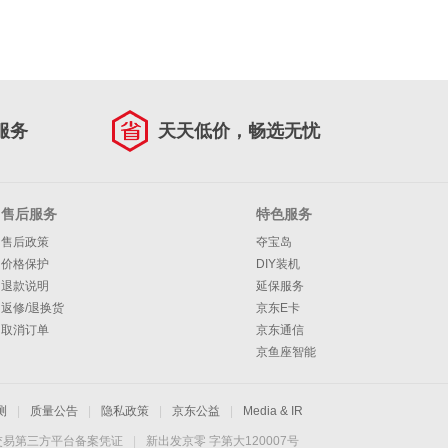
服务
天天低价，畅选无忧
售后服务
特色服务
售后政策
夺宝岛
价格保护
DIY装机
退款说明
延保服务
返修/退换货
京东E卡
取消订单
京东通信
京鱼座智能
测
|
质量公告
|
隐私政策
|
京东公益
|
Media & IR
交易第三方平台备案凭证
|
新出发京零 字第大120007号