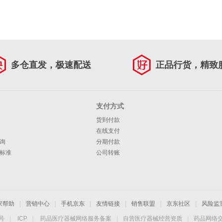
多仓直发，极速配送
正品行货，精致
支付方式
货到付款
在线支付
询
分期付款
标准
公司转账
家帮助
|
营销中心
|
手机京东
|
友情链接
|
销售联盟
|
京东社区
|
风险监
4号
|
ICP
|
药品医疗器械网络服务备案
|
自营医疗器械经营资质
|
药品网络