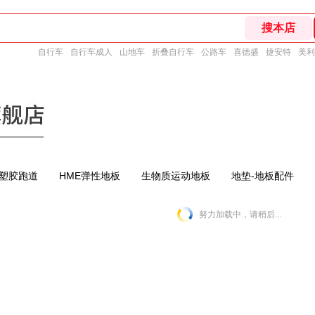
自行车
自行车成人
山地车
折叠自行车
公路车
喜德盛
捷安特
美利
塑胶跑道
HME弹性地板
生物质运动地板
地垫-地板配件
努力加载中，请稍后...