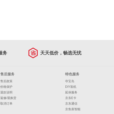
服务
天天低价，畅选无忧
售后服务
特色服务
售后政策
夺宝岛
价格保护
DIY装机
退款说明
延保服务
返修/退换货
京东E卡
取消订单
京东通信
京鱼座智能