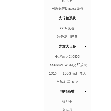
防火墙
网络保护Bypass设备
光传输系统
OTN设备
波分复用设备
光放大设备
中继放大器OEO
1550nm/DWDM光纤放大
器EDFA
1310nm 100G 光纤放大
器SOA
色散补尝DCM
辅料耗材
适配器
衰减器