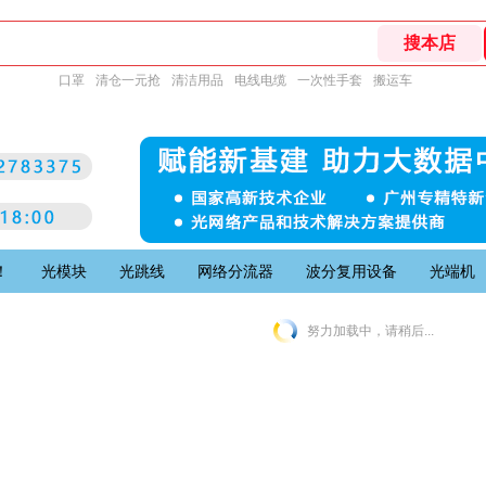
口罩
清仓一元抢
清洁用品
电线电缆
一次性手套
搬运车
！
光模块
光跳线
网络分流器
波分复用设备
光端机
努力加载中，请稍后...