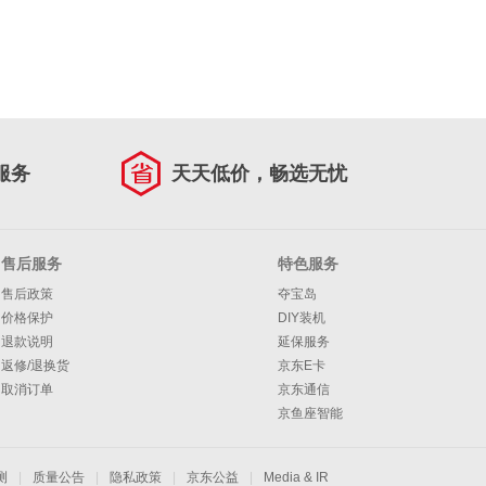
服务
天天低价，畅选无忧
售后服务
特色服务
售后政策
夺宝岛
价格保护
DIY装机
退款说明
延保服务
返修/退换货
京东E卡
取消订单
京东通信
京鱼座智能
测
|
质量公告
|
隐私政策
|
京东公益
|
Media & IR