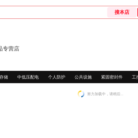
品专营店
存储
中低压配电
个人防护
公共设施
紧固密封件
工
努力加载中，请稍后...