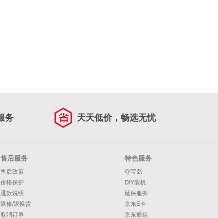
服务
天天低价，畅选无忧
售后服务
特色服务
售后政策
夺宝岛
价格保护
DIY装机
退款说明
延保服务
返修/退换货
京东E卡
取消订单
京东通信