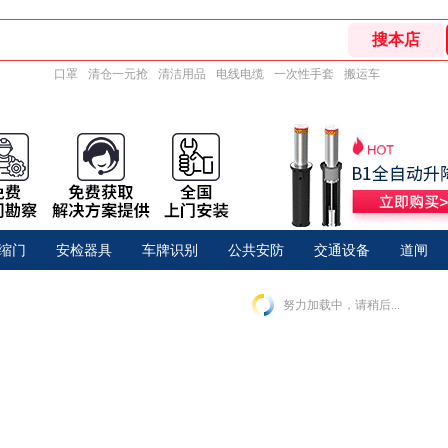
口罩
清仓一元抢
清洁用品
电线电缆
一次性手套
搬运车
缩门
安检器具
车牌识别
公共安防
交通设备
道闸
努力加载中，请稍后...