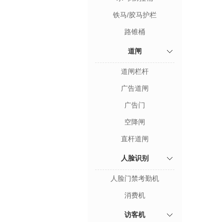
铁马/胶马护栏
路锥桶
道闸
道闸栏杆
广告道闸
广告门
空降闸
直杆道闸
人脸识别
人脸门禁考勤机
消费机
访客机