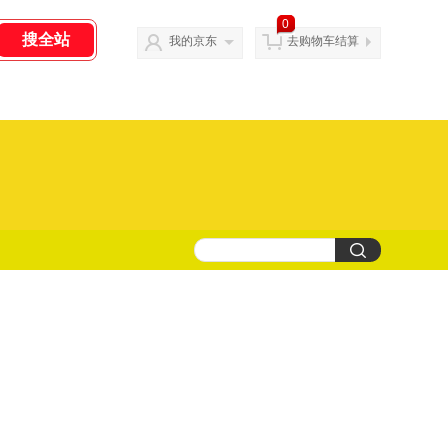
0
我的京东
去购物车结算