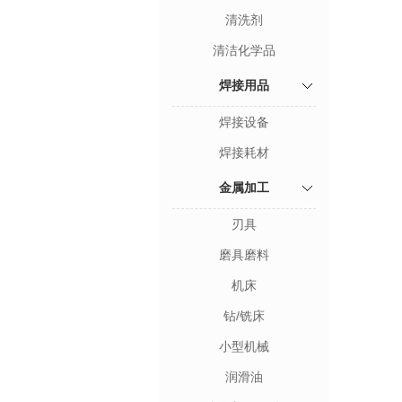
清洗剂
清洁化学品
焊接用品
焊接设备
焊接耗材
金属加工
刃具
磨具磨料
机床
钻/铣床
小型机械
润滑油