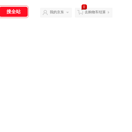
0
我的京东
去购物车结算