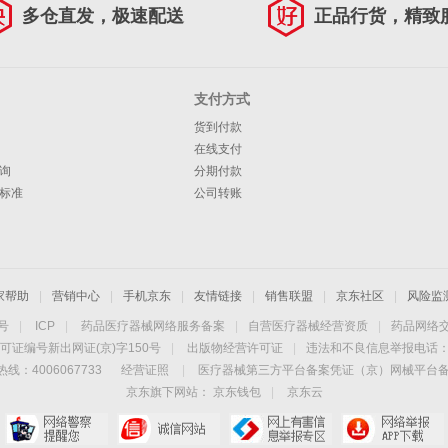
多仓直发，极速配送
正品行货，精致
支付方式
货到付款
在线支付
询
分期付款
标准
公司转账
家帮助
|
营销中心
|
手机京东
|
友情链接
|
销售联盟
|
京东社区
|
风险监
4号
|
ICP
|
药品医疗器械网络服务备案
|
自营医疗器械经营资质
|
药品网络
可证编号新出网证(京)字150号
|
出版物经营许可证
|
违法和不良信息举报电话：40
线：4006067733
经营证照
|
医疗器械第三方平台备案凭证（京）网械平台备字（
京东旗下网站：
京东钱包
|
京东云