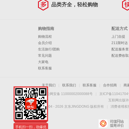
品类齐全，轻松购物
购物指南
配送方式
购物流程
上门自提
会员介绍
211限时达
生活旅行/团购
配送服务查
常见问题
配送费收取
大家电
联系客服
关于我们
|
联系我们
|
联系客服
|
合作招商
|
商
京公网安备 11000002000088号
|
京ICP备1104170
互联网出版许
Copyright © 2004 -
2026
京东JINGDONG 版权所有
|
消费者维权热
手机扫一扫，劲爆优
惠触手可得！
手机扫一扫，劲爆优