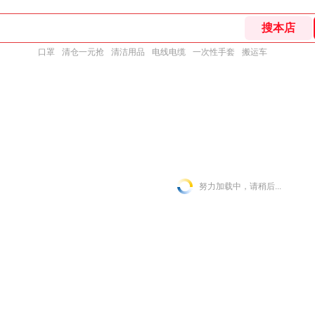
口罩
清仓一元抢
清洁用品
电线电缆
一次性手套
搬运车
努力加载中，请稍后...