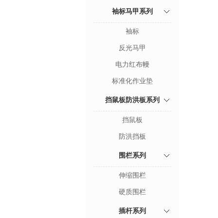
袖标马甲系列
袖标
反光马甲
电力红布幔
标准化作业垫
挡鼠板防洪板系列
挡鼠板
防洪挡板
围栏系列
伸缩围栏
硬质围栏
插杆系列