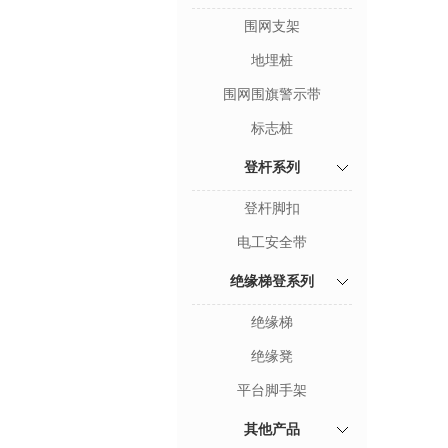
围网支架
地埋桩
围网围旗警示带
标志桩
登杆系列
登杆脚扣
电工安全带
绝缘梯登系列
绝缘梯
绝缘凳
平台脚手架
其他产品