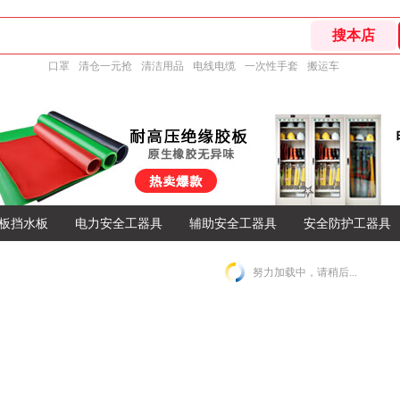
口罩
清仓一元抢
清洁用品
电线电缆
一次性手套
搬运车
板挡水板
电力安全工器具
辅助安全工器具
安全防护工器具
努力加载中，请稍后...