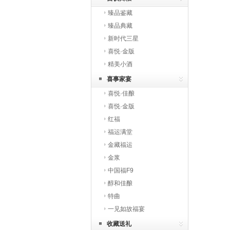
臻品鉴藏
臻品典藏
新时代三星
喜悦·金版
精美小酒
喜事家宴
喜悦·佳酿
喜悦·金版
红福
福运满堂
金藏福运
金浆
中国福F9
醇和佳酿
特曲
一见如故福宴
收藏送礼