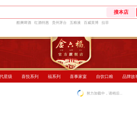
酷爽啤酒
红酒特惠
贵州茅台
五粮液
百威英博
拉菲
代星级
喜悦系列
福系列
喜事家宴
自饮口粮
品牌故
努力加载中，请稍后...