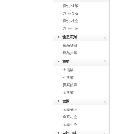
喜悦·佳酿
喜悦·金版
喜悦·礼盒
喜悦·小酒
臻品系列
臻品鉴藏
臻品典藏
熊猫
大熊猫
小熊猫
贵宾熊猫
金熊猫
金藏
金藏福运
金藏礼盒
金藏小酒
自饮口粮