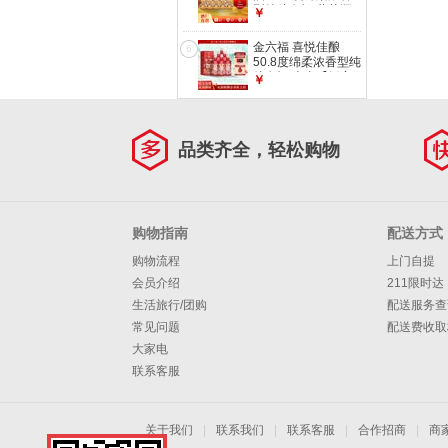
型纯粮白酒 葫芦瓶
￥
【宴请送礼】
50.8%vol 100mL
金六福 喜悦佳酿
6
24瓶 整箱装
50.8度绵柔浓香型纯
粮白酒 喜事【婚宴
￥
用酒】 50.8%vol
500mL 6瓶 整箱装
50.8度
品类齐全，轻松购物
购物指南
配送方式
购物流程
上门自提
会员介绍
211限时达
生活旅行/团购
配送服务查
常见问题
配送费收取
大家电
联系客服
关于我们
|
联系我们
|
联系客服
|
合作招商
|
商