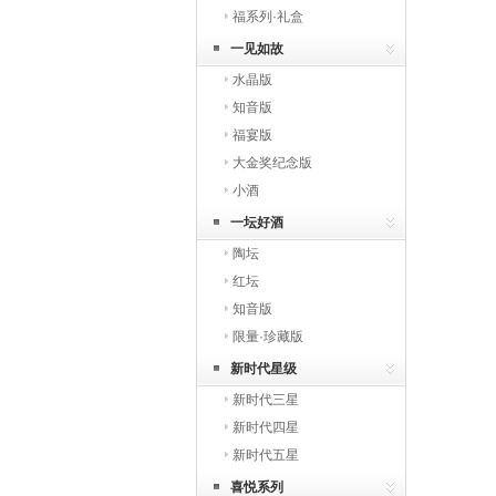
福系列·礼盒
一见如故
水晶版
知音版
福宴版
大金奖纪念版
小酒
一坛好酒
陶坛
红坛
知音版
限量·珍藏版
新时代星级
新时代三星
新时代四星
新时代五星
喜悦系列