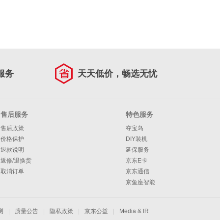
服务
天天低价，畅选无忧
售后服务
特色服务
售后政策
夺宝岛
价格保护
DIY装机
退款说明
延保服务
返修/退换货
京东E卡
取消订单
京东通信
京鱼座智能
测
|
质量公告
|
隐私政策
|
京东公益
|
Media & IR