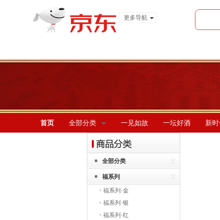
更多导航
服装城
食品
金融
首页
全部分类
一见如故
一坛好酒
新时
全部分类
福系列
福系列·金
福系列·银
福系列·红