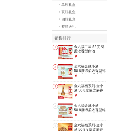
单瓶礼盒
双瓶礼盒
四瓶礼盒
整箱送礼
销售排行
金六福二星 52度 绵
1
柔浓香型白酒
500ml*6瓶 整箱装
￥
宴请送礼 52度
500mL 6瓶 整箱装
金六福金藏小酒
2
50.8度绵柔浓香型纯
粮食白酒 收藏自饮
￥
【送礼自饮】
50.8%vol 100mL 2
金六福福系列·金小
3
瓶 两瓶装 50.8度
酒 50.8度绵柔浓香
型纯粮白酒 葫芦瓶
￥
【宴请送礼】
50.8%vol 100mL 1
金六福金藏小酒
4
瓶 单瓶装
50.8度绵柔浓香型纯
粮食白酒 收藏自饮
￥
【送礼自饮】
50.8%vol 100mL
金六福福系列·金小
5
24瓶 整箱装 50.8度
酒 50.8度绵柔浓香