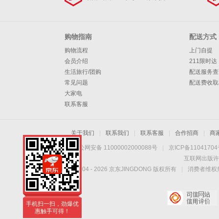
购物指南
配送方式
购物流程
上门自提
会员介绍
211限时达
生活旅行/团购
配送服务查
常见问题
配送费收取
大家电
联系客服
关于我们
|
联系我们
|
联系客服
|
合作招商
|
商
京公网安备 11000002000088号
|
京ICP备1104170
互联网出版许
Copyright © 2004 -
2026
京东JINGDONG 版权所有
|
消费者维权热
手机扫一扫，劲爆优
惠触手可得！
手机扫一扫，劲爆优