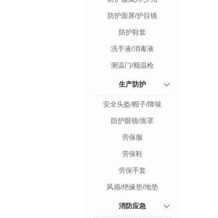
防护面屏/护目镜
防护鞋套
洗手液/消毒液
测温门/额温枪
生产防护
安全头盔/帽子/降噪
防护眼镜/面罩
劳保服
劳保鞋
劳保手套
风扇/绝缘垫/地垫
消防应急