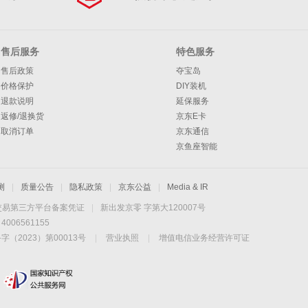
售后服务
特色服务
售后政策
夺宝岛
价格保护
DIY装机
退款说明
延保服务
返修/退换货
京东E卡
取消订单
京东通信
京鱼座智能
测
|
质量公告
|
隐私政策
|
京东公益
|
Media & IR
交易第三方平台备案凭证
|
新出发京零 字第大120007号
06561155
2023）第00013号
|
营业执照
|
增值电信业务经营许可证