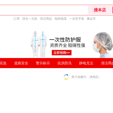
口罩
清仓一元抢
清洁用品
电线电缆
一次性手套
搬运车
应急
道路安全
警示标示
抗洪防汛
静电无尘
清洁用
努力加载中，请稍后...