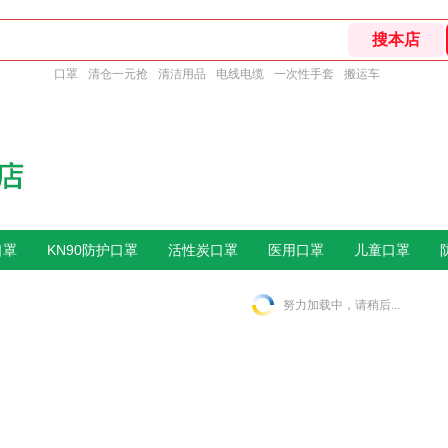
口罩
清仓一元抢
清洁用品
电线电缆
一次性手套
搬运车
口罩
KN90防护口罩
活性炭口罩
医用口罩
儿童口罩
努力加载中，请稍后...