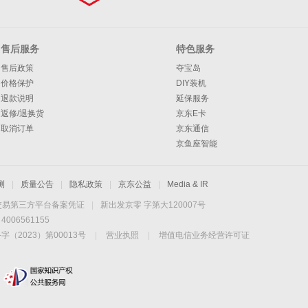
售后服务
特色服务
售后政策
夺宝岛
价格保护
DIY装机
退款说明
延保服务
返修/退换货
京东E卡
取消订单
京东通信
京鱼座智能
测
|
质量公告
|
隐私政策
|
京东公益
|
Media & IR
交易第三方平台备案凭证
|
新出发京零 字第大120007号
06561155
2023）第00013号
|
营业执照
|
增值电信业务经营许可证