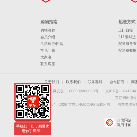
购物指南
配送方式
购物流程
上门自提
会员介绍
211限时达
生活旅行/团购
配送服务查
常见问题
配送费收取
大家电
联系客服
关于我们
|
联系我们
|
联系客服
|
合作招商
|
商
京公网安备 11000002000088号
|
京ICP备1104170
互联网出版许
Copyright © 2004 -
2026
京东JINGDONG 版权所有
|
消费者维权热
手机扫一扫，劲爆优
惠触手可得！
手机扫一扫，劲爆优
惠触手可得！