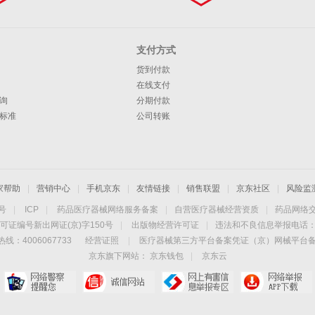
支付方式
货到付款
在线支付
询
分期付款
标准
公司转账
家帮助
|
营销中心
|
手机京东
|
友情链接
|
销售联盟
|
京东社区
|
风险监
4号
|
ICP
|
药品医疗器械网络服务备案
|
自营医疗器械经营资质
|
药品网络
可证编号新出网证(京)字150号
|
出版物经营许可证
|
违法和不良信息举报电话：40
线：4006067733
经营证照
|
医疗器械第三方平台备案凭证（京）网械平台备字（
京东旗下网站：
京东钱包
|
京东云