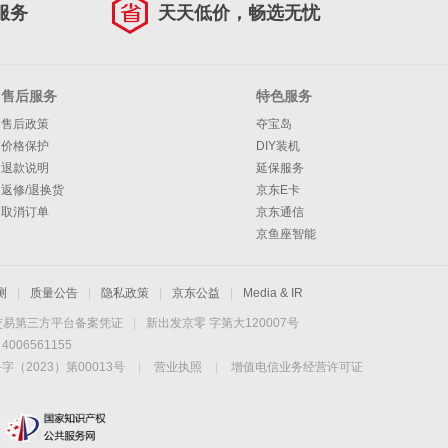
服务
天天低价，畅选无忧
售后服务
特色服务
售后政策
夺宝岛
价格保护
DIY装机
退款说明
延保服务
返修/退换货
京东E卡
取消订单
京东通信
京鱼座智能
测
|
质量公告
|
隐私政策
|
京东公益
|
Media & IR
交易第三方平台备案凭证
|
新出发京零 字第大120007号
06561155
2023）第00013号
|
营业执照
|
增值电信业务经营许可证