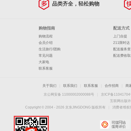
品类齐全，轻松购物
购物指南
配送方式
购物流程
上门自提
会员介绍
211限时达
生活旅行/团购
配送服务查
常见问题
配送费收取
大家电
联系客服
关于我们
|
联系我们
|
联系客服
|
合作招商
|
商
京公网安备 11000002000088号
|
京ICP备1104170
互联网出版许
Copyright © 2004 -
2026
京东JINGDONG 版权所有
|
消费者维权热