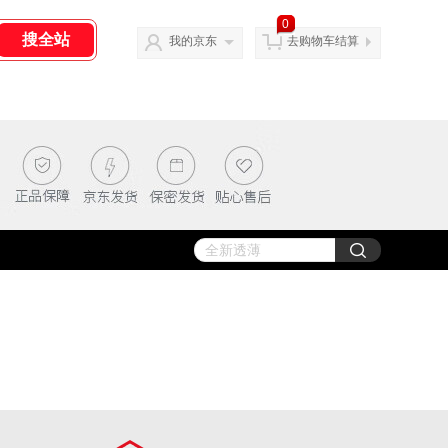
0
我的京东
去购物车结算