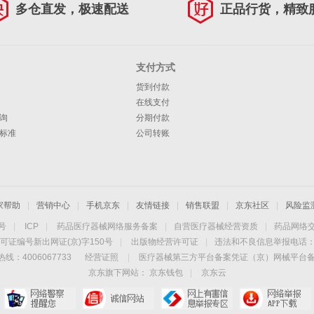
多仓直发，极速配送
正品行货，精致
支付方式
货到付款
在线支付
询
分期付款
标准
公司转账
家帮助
|
营销中心
|
手机京东
|
友情链接
|
销售联盟
|
京东社区
|
风险监
4号
|
ICP
|
药品医疗器械网络服务备案
|
自营医疗器械经营资质
|
药品网络
可证编号新出网证(京)字150号
|
出版物经营许可证
|
违法和不良信息举报电话：40
线：4006067733
经营证照
|
医疗器械第三方平台备案凭证（京）网械平台备字（
京东旗下网站：
京东钱包
|
京东云