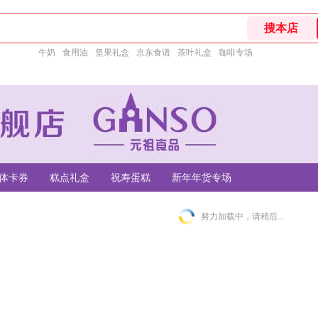
牛奶
食用油
坚果礼盒
京东食谱
茶叶礼盒
咖啡专场
体卡券
糕点礼盒
祝寿蛋糕
新年年货专场
努力加载中，请稍后...