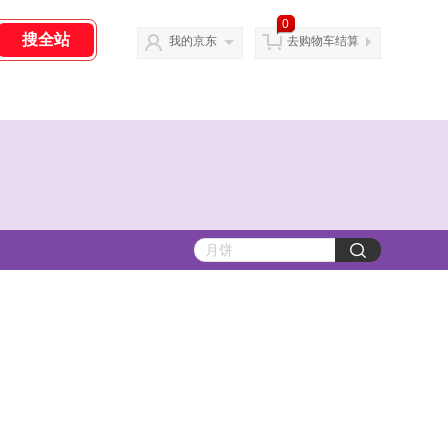
0
我的京东
去购物车结算