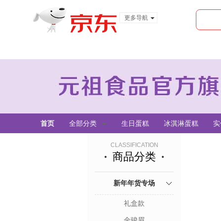
更多导航
服装城
食品
金融
首页
全部分类
生日蛋糕
冰淇淋蛋糕
实
CLASSIFICATION
商品分类
新年年货专场
礼盒款
金骏眉