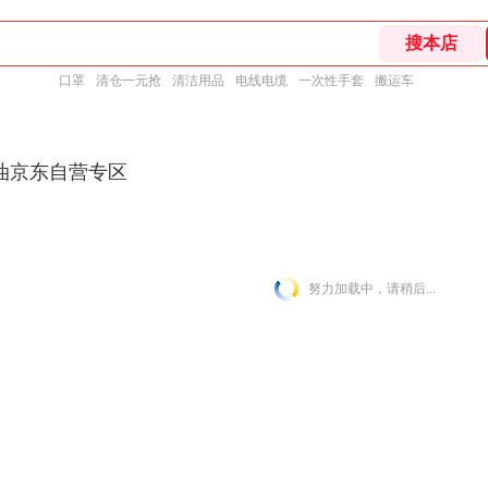
口罩
清仓一元抢
清洁用品
电线电缆
一次性手套
搬运车
油京东自营专区
努力加载中，请稍后...