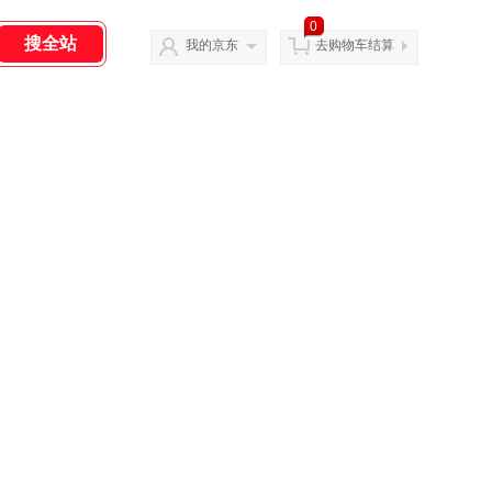
0
我的京东
去购物车结算