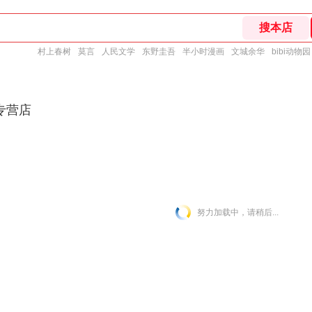
村上春树
莫言
人民文学
东野圭吾
半小时漫画
文城余华
bibi动物园
专营店
努力加载中，请稍后...