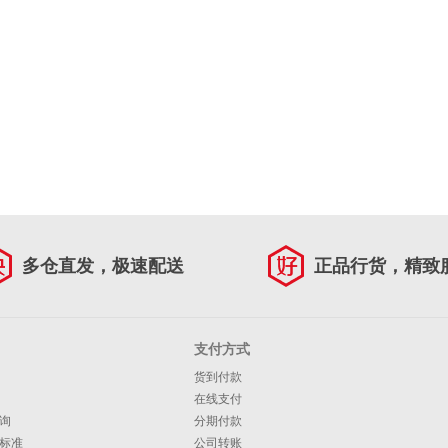
多仓直发，极速配送
正品行货，精致
支付方式
货到付款
在线支付
询
分期付款
标准
公司转账