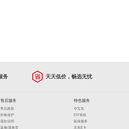
服务
天天低价，畅选无忧
售后服务
特色服务
售后政策
夺宝岛
价格保护
DIY装机
退款说明
延保服务
返修/退换货
京东E卡