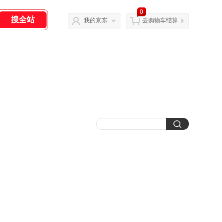
0
我的京东
去购物车结算