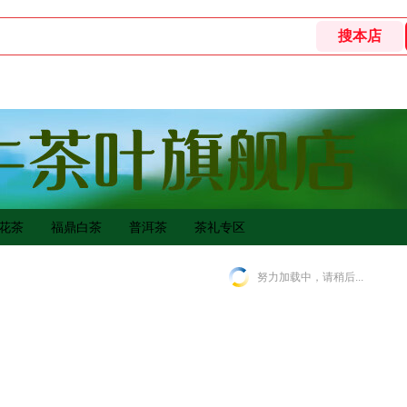
花茶
福鼎白茶
普洱茶
茶礼专区
努力加载中，请稍后...