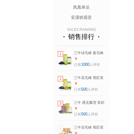
凤凰单丛
安溪铁观音
SALES RANKING
销售排行
三牛绿毛峰 素毛峰
1
新茶 四川绿茶毛峰
￥
蒙顶高山茶 早春茶
1000
已有
人评价
500g
三牛花毛峰 蜀匠茉
2
莉花茶新茶 四川花
￥
茶蒙顶高山茶叶
500
已有
人评价
500克 浓香花茶
三牛 遇见飘雪 茉莉
3
花茶四川花茶 蜀匠
￥
翠芽飘雪 250克 浓
500
已有
人评价
香新花
三牛花毛峰 蜀匠茉
4
莉花茶 四川花茶
￥