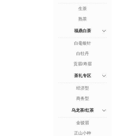
生茶
熟茶
福鼎白茶
白毫银针
白牡丹
贡眉/寿眉
茶礼专区
经济型
商务型
乌龙茶/红茶
金骏眉
正山小种