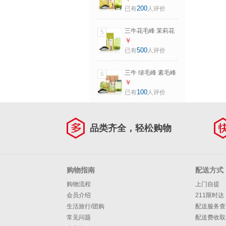
500克（5g*100
200
已有
人评价
袋）新茶浓香耐泡
三牛花毛峰 茉莉花
5
茶叶新茶三牛花茶
￥
500克 蒙顶高山茶
500
已有
人评价
四川茉莉花茶
三牛 绿毛峰 素毛峰
6
四川绿茶毛峰明前
￥
春茶蒙顶高山茶1斤
100
已有
人评价
（5g*100袋）
500g
品类齐全，轻松购物
购物指南
配送方式
购物流程
上门自提
会员介绍
211限时达
生活旅行/团购
配送服务查
常见问题
配送费收取