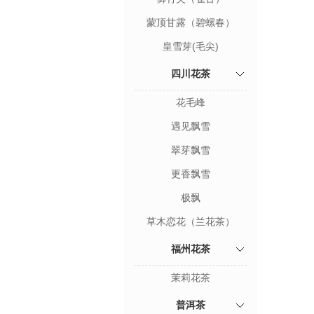
蒙顶甘露（碧螺春）
皇雪芽(毛尖)
四川花茶
花毛峰
遇见飘雪
翠芽飘雪
更香飘雪
极飘
草木恋花（兰花茶）
福州花茶
茉莉花茶
普洱茶