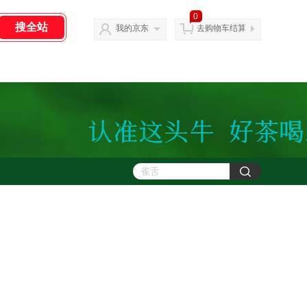
0
我的京东
去购物车结算