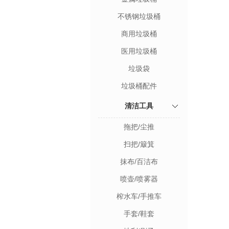
不锈钢垃圾桶
商用垃圾桶
医用垃圾桶
垃圾袋
垃圾桶配件
清洁工具
拖把/尘推
扫把/簸箕
抹布/百洁布
喷壶/喷雾器
榨水车/手推车
手套/鞋套