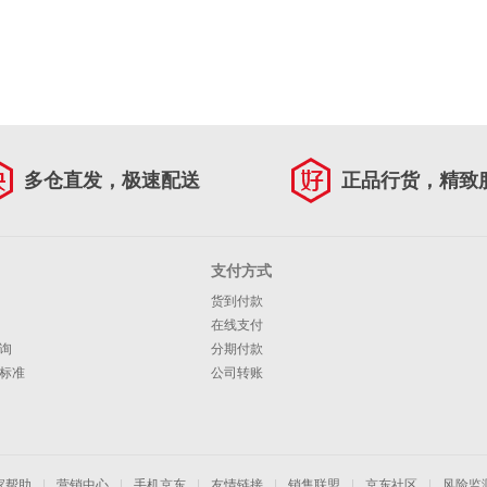
多仓直发，极速配送
正品行货，精致
支付方式
货到付款
在线支付
询
分期付款
标准
公司转账
家帮助
|
营销中心
|
手机京东
|
友情链接
|
销售联盟
|
京东社区
|
风险监