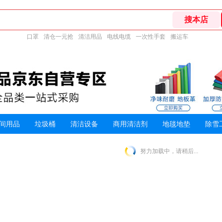
口罩
清仓一元抢
清洁用品
电线电缆
一次性手套
搬运车
间用品
垃圾桶
清洁设备
商用清洁剂
地毯地垫
除雪
努力加载中，请稍后...