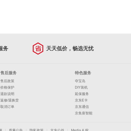
服务
天天低价，畅选无忧
售后服务
特色服务
售后政策
夺宝岛
价格保护
DIY装机
退款说明
延保服务
返修/退换货
京东E卡
取消订单
京东通信
京鱼座智能
测
|
质量公告
|
隐私政策
|
京东公益
|
Media & IR