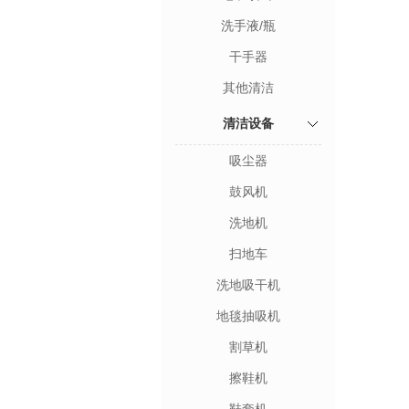
洗手液/瓶
干手器
其他清洁
清洁设备
吸尘器
鼓风机
洗地机
扫地车
洗地吸干机
地毯抽吸机
割草机
擦鞋机