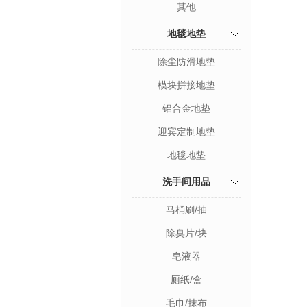
其他
地毯地垫
除尘防滑地垫
模块拼接地垫
铝合金地垫
迎宾定制地垫
地毯地垫
洗手间用品
马桶刷/抽
除臭片/块
皂液器
厕纸/盒
毛巾/抹布