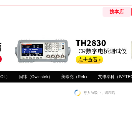
GOL）
固纬（Gwinstek）
美瑞克（Rek）
艾维泰科（IVYTE
努力加载中，请稍后...