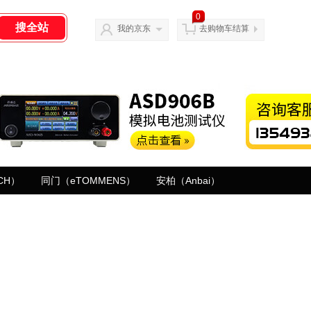
0
我的京东
去购物车结算
CH）
同门（eTOMMENS）
安柏（Anbai）