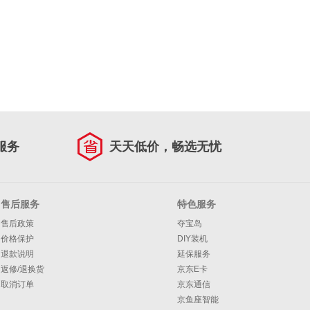
服务
天天低价，畅选无忧
售后服务
特色服务
售后政策
夺宝岛
价格保护
DIY装机
退款说明
延保服务
返修/退换货
京东E卡
取消订单
京东通信
京鱼座智能