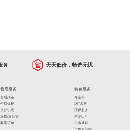
服务
天天低价，畅选无忧
售后服务
特色服务
售后政策
夺宝岛
价格保护
DIY装机
退款说明
延保服务
返修/退换货
京东E卡
取消订单
京东通信
京鱼座智能