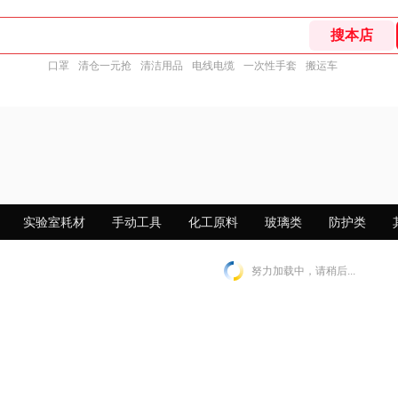
口罩
清仓一元抢
清洁用品
电线电缆
一次性手套
搬运车
实验室耗材
手动工具
化工原料
玻璃类
防护类
努力加载中，请稍后...