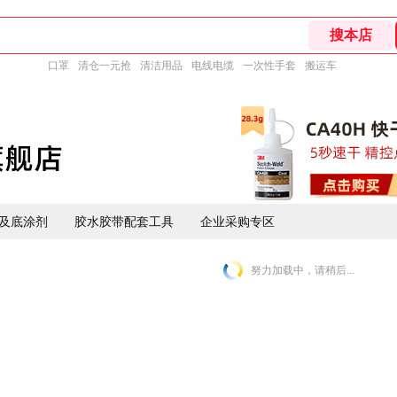
口罩
清仓一元抢
清洁用品
电线电缆
一次性手套
搬运车
及底涂剂
胶水胶带配套工具
企业采购专区
努力加载中，请稍后...