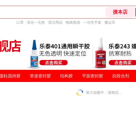
口罩
清仓一元抢
清洁用品
电线电缆
一次性手套
搬运车
圆柱固持胶
管道密封胶
结构胶
平面密封胶
抗咬合剂
努力加载中，请稍后...