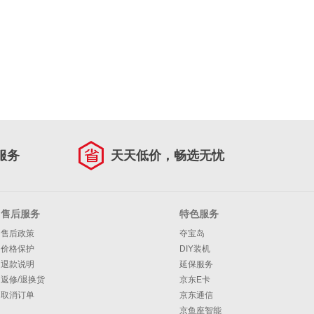
服务
天天低价，畅选无忧
售后服务
特色服务
售后政策
夺宝岛
价格保护
DIY装机
退款说明
延保服务
返修/退换货
京东E卡
取消订单
京东通信
京鱼座智能