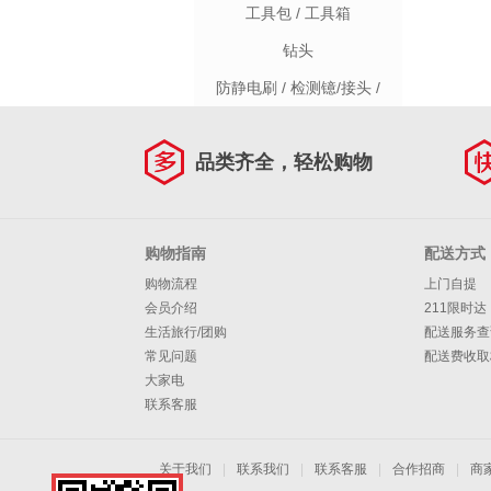
工具包 / 工具箱
钻头
防静电刷 / 检测镱/接头 /
捡拾器
品类齐全，轻松购物
购物指南
配送方式
购物流程
上门自提
会员介绍
211限时达
生活旅行/团购
配送服务查
常见问题
配送费收取
大家电
联系客服
关于我们
|
联系我们
|
联系客服
|
合作招商
|
商