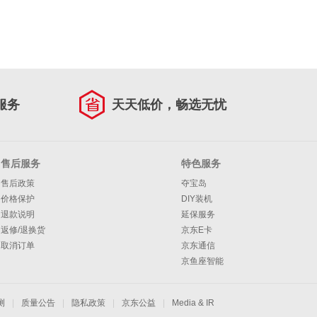
服务
天天低价，畅选无忧
售后服务
特色服务
售后政策
夺宝岛
价格保护
DIY装机
退款说明
延保服务
返修/退换货
京东E卡
取消订单
京东通信
京鱼座智能
测
|
质量公告
|
隐私政策
|
京东公益
|
Media & IR