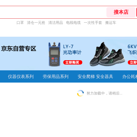
口罩
清仓一元抢
清洁用品
电线电缆
一次性手套
搬运车
仪器仪表系列
劳保用品系列
安全爬梯 安全器具
办公耗
努力加载中，请稍后...