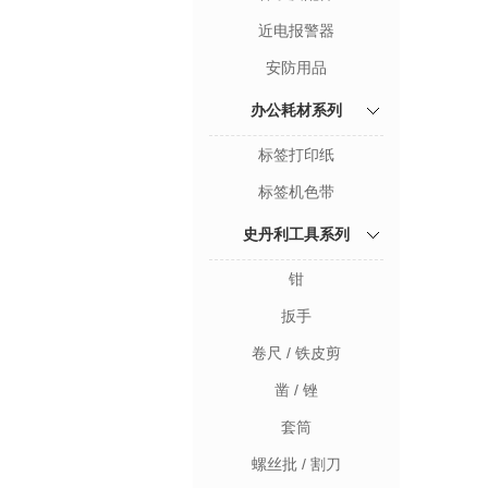
近电报警器
安防用品
办公耗材系列
标签打印纸
标签机色带
史丹利工具系列
钳
扳手
卷尺 / 铁皮剪
凿 / 锉
套筒
螺丝批 / 割刀