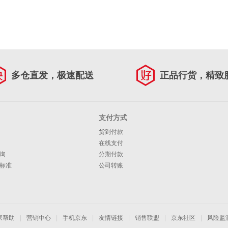
多仓直发，极速配送
正品行货，精致
支付方式
货到付款
在线支付
询
分期付款
标准
公司转账
家帮助
|
营销中心
|
手机京东
|
友情链接
|
销售联盟
|
京东社区
|
风险监