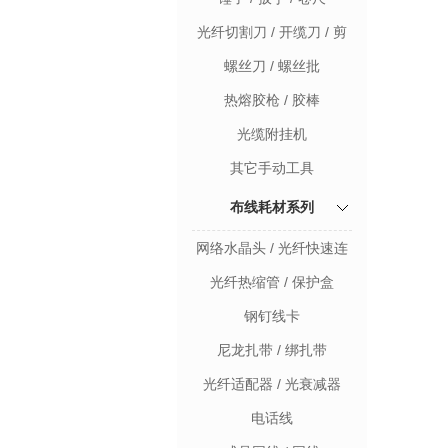
光纤切割刀 / 开缆刀 / 剪
刀 / 美工刀
螺丝刀 / 螺丝批
热熔胶枪 / 胶棒
光缆附挂机
其它手动工具
布线耗材系列
网络水晶头 / 光纤快速连
接器 / 网络接线子
光纤热缩管 / 保护盒
钢钉线卡
尼龙扎带 / 绑扎带
光纤适配器 / 光衰减器
电话线