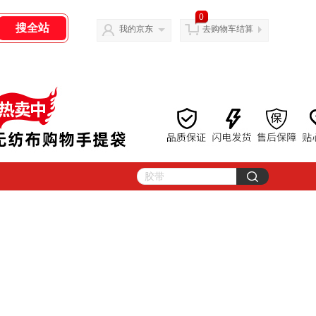
0
我的京东
去购物车结算