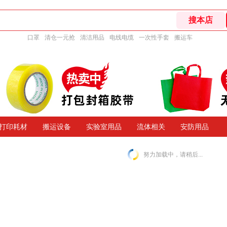
口罩
清仓一元抢
清洁用品
电线电缆
一次性手套
搬运车
打印耗材
搬运设备
实验室用品
流体相关
安防用品
努力加载中，请稍后...