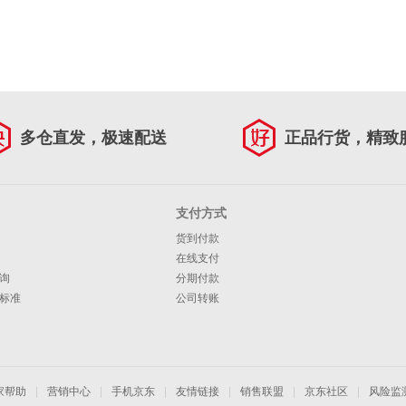
多仓直发，极速配送
正品行货，精致
支付方式
货到付款
在线支付
询
分期付款
标准
公司转账
家帮助
|
营销中心
|
手机京东
|
友情链接
|
销售联盟
|
京东社区
|
风险监