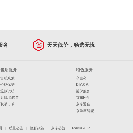
服务
天天低价，畅选无忧
售后服务
特色服务
售后政策
夺宝岛
价格保护
DIY装机
退款说明
延保服务
返修/退换货
京东E卡
取消订单
京东通信
京鱼座智能
测
|
质量公告
|
隐私政策
|
京东公益
|
Media & IR