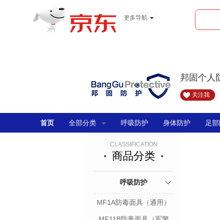
更多导航
服装城
食品
金融
邦固个人
关注我
首页
全部分类
呼吸防护
身体防护
足部
CLASSIFICATION
商品分类
呼吸防护
MF1A防毒面具（通用）
MF11B防毒面具（军警