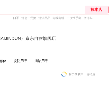
口罩
清仓一元抢
清洁用品
电线电缆
一次性手套
搬运车
AIJINDUN）京东自营旗舰店
存储
安防用品
清洁用品
努力加载中，请稍后...