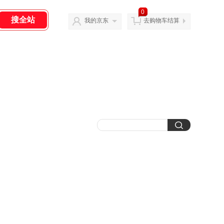
0
我的京东
去购物车结算