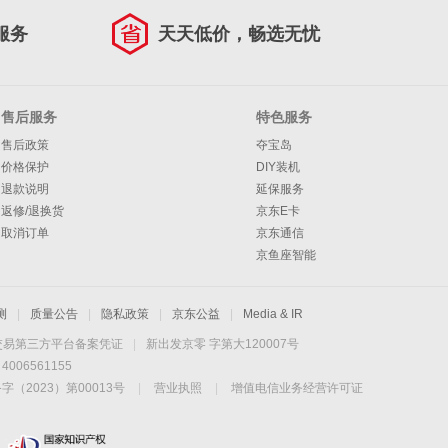
服务
天天低价，畅选无忧
售后服务
特色服务
售后政策
夺宝岛
价格保护
DIY装机
退款说明
延保服务
返修/退换货
京东E卡
取消订单
京东通信
京鱼座智能
测
|
质量公告
|
隐私政策
|
京东公益
|
Media & IR
交易第三方平台备案凭证
|
新出发京零 字第大120007号
06561155
2023）第00013号
|
营业执照
|
增值电信业务经营许可证