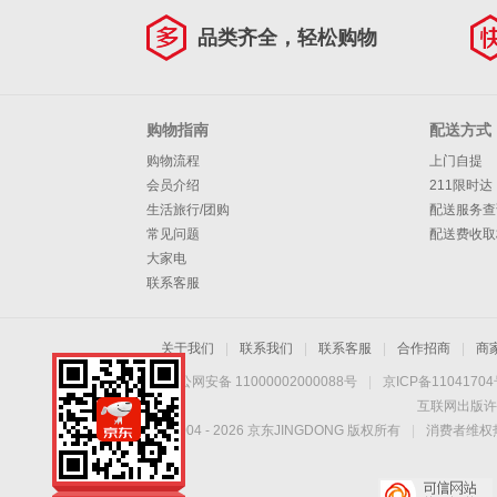
品类齐全，轻松购物
购物指南
配送方式
购物流程
上门自提
会员介绍
211限时达
生活旅行/团购
配送服务查
常见问题
配送费收取
大家电
联系客服
关于我们
|
联系我们
|
联系客服
|
合作招商
|
商
京公网安备 11000002000088号
|
京ICP备1104170
互联网出版许
Copyright © 2004 -
2026
京东JINGDONG 版权所有
|
消费者维权热
手机扫一扫，劲爆优
惠触手可得！