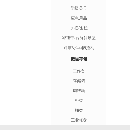
防爆器具
应急用品
护栏/围栏
减速带/台阶斜坡垫
路锥/水马/防撞桶
搬运存储
工作台
存储箱
周转箱
柜类
桶类
工业托盘