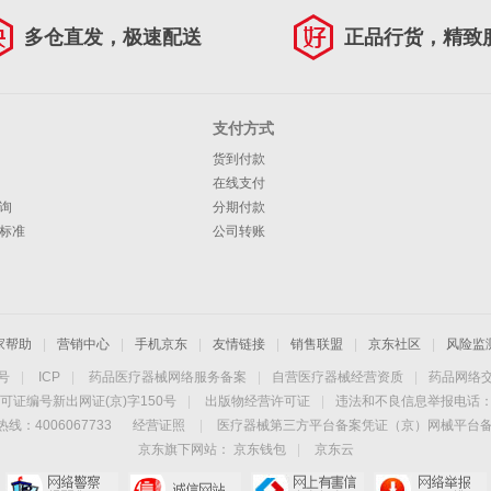
多仓直发，极速配送
正品行货，精致
支付方式
货到付款
在线支付
询
分期付款
标准
公司转账
家帮助
|
营销中心
|
手机京东
|
友情链接
|
销售联盟
|
京东社区
|
风险监
4号
|
ICP
|
药品医疗器械网络服务备案
|
自营医疗器械经营资质
|
药品网络
可证编号新出网证(京)字150号
|
出版物经营许可证
|
违法和不良信息举报电话：40
线：4006067733
经营证照
|
医疗器械第三方平台备案凭证（京）网械平台备字（
京东旗下网站：
京东钱包
|
京东云