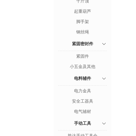
千斤顶
起重葫芦
脚手架
钢丝绳
紧固密封件
紧固件
小五金及其他
电料辅件
电力金具
安全工器具
电气辅材
手动工具
胜达手动工具全