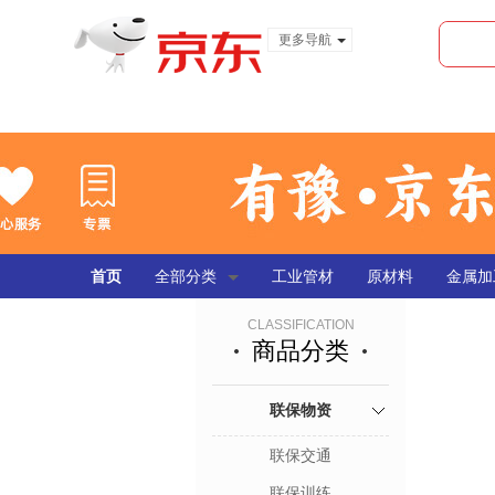
更多导航
服装城
食品
金融
首页
全部分类
工业管材
原材料
金属加
CLASSIFICATION
商品分类
联保物资
联保交通
联保训练