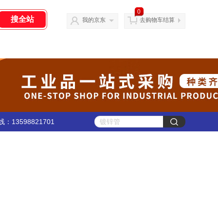
0
我的京东
去购物车结算
：13598821701