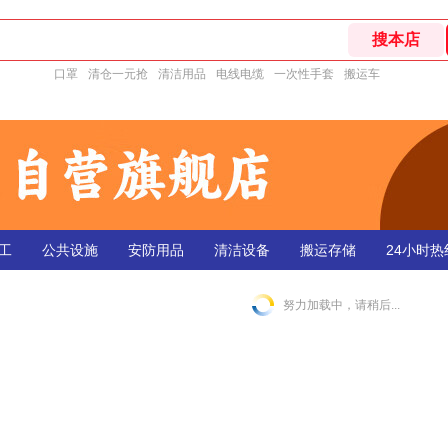
口罩
清仓一元抢
清洁用品
电线电缆
一次性手套
搬运车
工
公共设施
安防用品
清洁设备
搬运存储
24小时热线
努力加载中，请稍后...