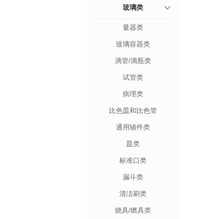
玻璃类
量器类
玻璃容器类
滴管/滴瓶类
试管类
病理类
比色皿和比色管
通用辅件类
皿类
标准口类
漏斗类
清洁刷类
烧具/燃具类