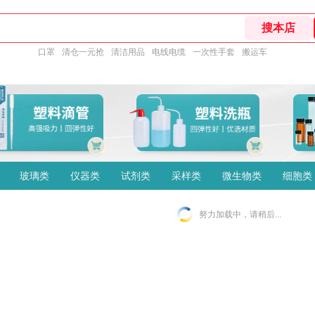
口罩
清仓一元抢
清洁用品
电线电缆
一次性手套
搬运车
玻璃类
仪器类
试剂类
采样类
微生物类
细胞类
努力加载中，请稍后...