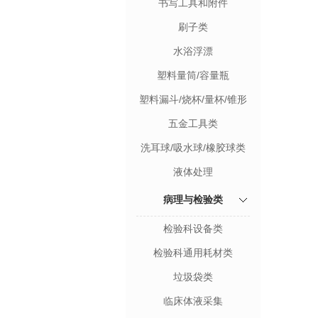
书写工具和附件
刷子类
水浴浮漂
塑料量筒/容量瓶
塑料漏斗/烧杯/量杯/锥形
瓶
五金工具类
洗耳球/吸水球/橡胶球类
液体处理
病理与检验类
检验科设备类
检验科通用耗材类
垃圾袋类
临床体液采集