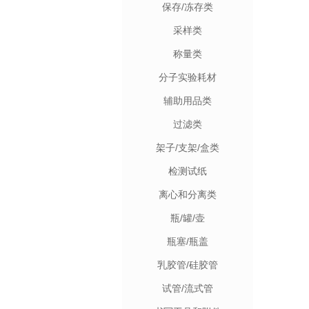
保存/冻存类
采样类
称量类
分子实验耗材
辅助用品类
过滤类
架子/支架/盒类
检测试纸
离心和分离类
瓶/罐/壶
瓶塞/瓶盖
乳胶管/硅胶管
试管/流式管