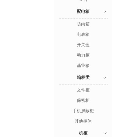
配电箱
防雨箱
电表箱
开关盒
动力柜
基业箱
箱柜类
文件柜
保密柜
手机屏蔽柜
其他柜体
机柜