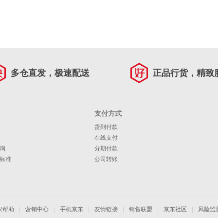
多仓直发，极速配送
正品行货，精致
支付方式
货到付款
在线支付
询
分期付款
标准
公司转账
家帮助
|
营销中心
|
手机京东
|
友情链接
|
销售联盟
|
京东社区
|
风险监