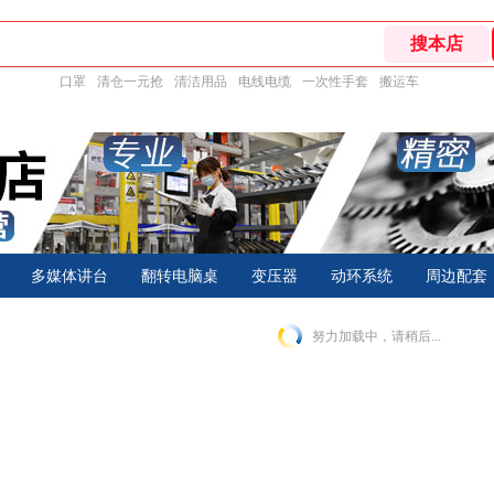
口罩
清仓一元抢
清洁用品
电线电缆
一次性手套
搬运车
多媒体讲台
翻转电脑桌
变压器
动环系统
周边配套
努力加载中，请稍后...