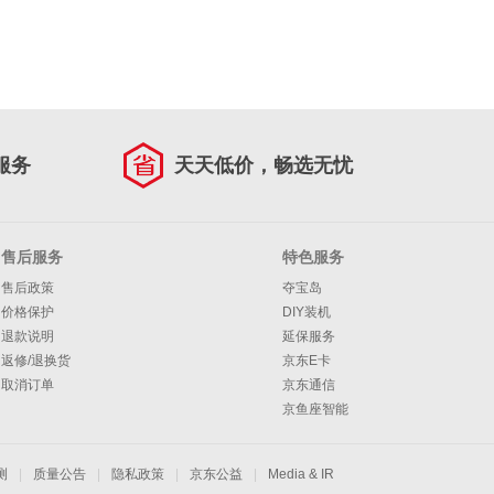
服务
天天低价，畅选无忧
售后服务
特色服务
售后政策
夺宝岛
价格保护
DIY装机
退款说明
延保服务
返修/退换货
京东E卡
取消订单
京东通信
京鱼座智能
测
|
质量公告
|
隐私政策
|
京东公益
|
Media & IR