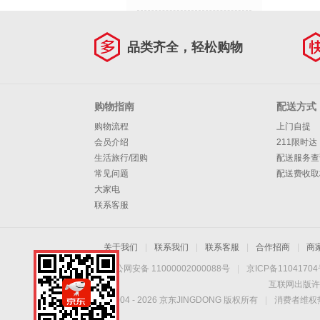
品类齐全，轻松购物
购物指南
配送方式
购物流程
上门自提
会员介绍
211限时达
生活旅行/团购
配送服务查
常见问题
配送费收取
大家电
联系客服
关于我们
|
联系我们
|
联系客服
|
合作招商
|
商
京公网安备 11000002000088号
|
京ICP备1104170
互联网出版许
Copyright © 2004 -
2026
京东JINGDONG 版权所有
|
消费者维权热