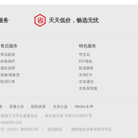
服务
天天低价，畅选无忧
售后服务
特色服务
售后政策
夺宝岛
价格保护
DIY装机
退款说明
延保服务
返修/退换货
京东E卡
取消订单
京东通信
京鱼座智能
测
|
质量公告
|
隐私政策
|
京东公益
|
Media & IR
交易第三方平台备案凭证
|
新出发京零 字第大120007号
06561155
2023）第00013号
|
营业执照
|
增值电信业务经营许可证