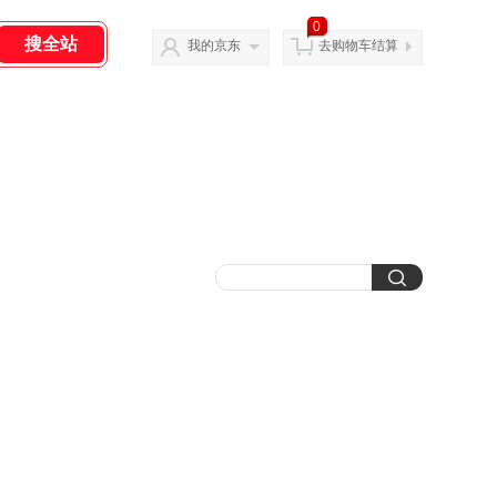
0
我的京东
去购物车结算