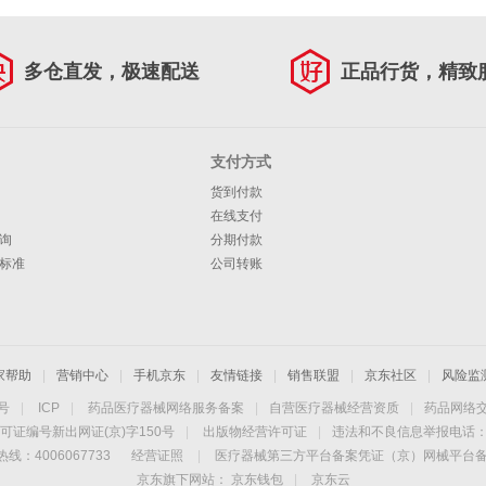
多仓直发，极速配送
正品行货，精致
支付方式
货到付款
在线支付
询
分期付款
标准
公司转账
家帮助
|
营销中心
|
手机京东
|
友情链接
|
销售联盟
|
京东社区
|
风险监
4号
|
ICP
|
药品医疗器械网络服务备案
|
自营医疗器械经营资质
|
药品网络
可证编号新出网证(京)字150号
|
出版物经营许可证
|
违法和不良信息举报电话：40
线：4006067733
经营证照
|
医疗器械第三方平台备案凭证（京）网械平台备字（
京东旗下网站：
京东钱包
|
京东云