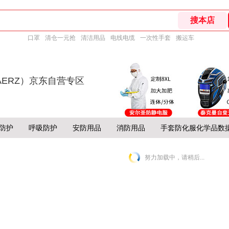
口罩
清仓一元抢
清洁用品
电线电缆
一次性手套
搬运车
AERZ）京东自营专区
防护
呼吸防护
安防用品
消防用品
手套防化服化学品数
努力加载中，请稍后...