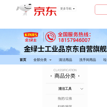
更多导航
服装城
食品
金融
首页
全部分类
清洁用品
洗手间用品
垃
CLASSIFICATION
商品分类
清洁工具
拖把/尘推
扫把/簸箕