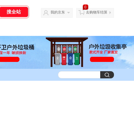
0
我的京东
去购物车结算