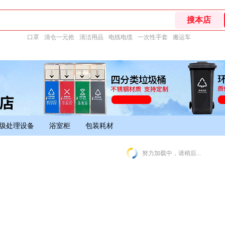
口罩
清仓一元抢
清洁用品
电线电缆
一次性手套
搬运车
圾处理设备
浴室柜
包装耗材
努力加载中，请稍后...