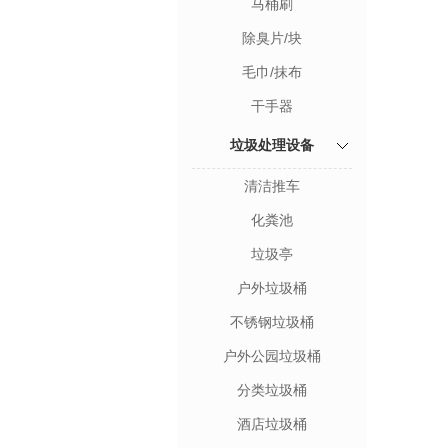
马桶刷
除臭片/块
毛巾/抹布
干手器
垃圾处理设备
清洁推车
化粪池
垃圾亭
户外垃圾桶
不锈钢垃圾桶
户外公园垃圾桶
分类垃圾桶
酒店垃圾桶